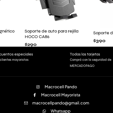
gnético
Soporte de auto para rejilla
Soporte 
HOCO CA86
$
390
$
290
uentos especiales
Todas las tarjetas
clientes mayoristas
Comprá con la seguridad de
MERCADOPAGO
Macrocell Pando
Macrocell Mayorista
macrocellpando@gmail.com
Whatsapp