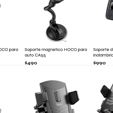
OCO para
Soporte magnetico HOCO para
Soporte 
auto CA55
inalambr
$
490
$
990