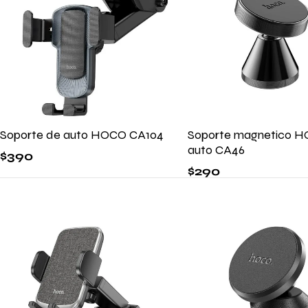
Soporte de auto HOCO CA104
Soporte magnetico H
auto CA46
$
390
$
290