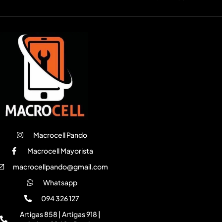
Macrocell Pando
Macrocell Mayorista
macrocellpando@gmail.com
Whatsapp
094 326 127
Artigas 858 | Artigas 918 |