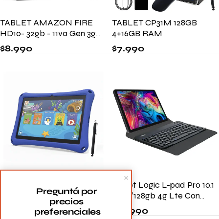
TABLET AMAZON FIRE
TABLET CP31M 128GB
HD10- 32gb - 11va Gen 3gb
4+16GB RAM
Ram
$
8.990
$
7.990
Tablet Educativa 10" (4
Tablet Logic L-pad Pro 10.1
Preguntá por 
GB+12 GB /64 GB)
16gb/128gb 4g Lte Con
precios 
Teclado
$
5.490
$
10.990
preferenciales