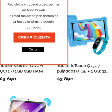
Registrate y accedé a descuentos 
en toda la web.

Ingresá tus datos y en menos de 
24 horas tendrás tu cuenta 
activada.
CREAR CUENTA
Cerrar
Tablet Kids INTOUCH
Tablet InTouch Q732 7
Q832 -32GB 3GB RAM
pulgadas (3 GB + 2 GB; 32
GB)
$
3.690
$
3.890