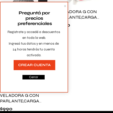
ASTRONAUTA
VELADORA G CON
Preguntá por 
PROYECTOR DE
PARLANTE,CARGA
precios 
ESTRELLAS Y GALAXIA
INALAMBRICA Y LUZ
preferenciales
$
690
$
990
CON CONTROL REMOTO
RGB G3
Registrate y accedé a descuentos 
en toda la web.

Ingresá tus datos y en menos de 
24 horas tendrás tu cuenta 
activada.
CREAR CUENTA
Cerrar
VELADORA G CON
PARLANTE,CARGA
INALAMBRICA Y LUZ
$
990
RGB X63