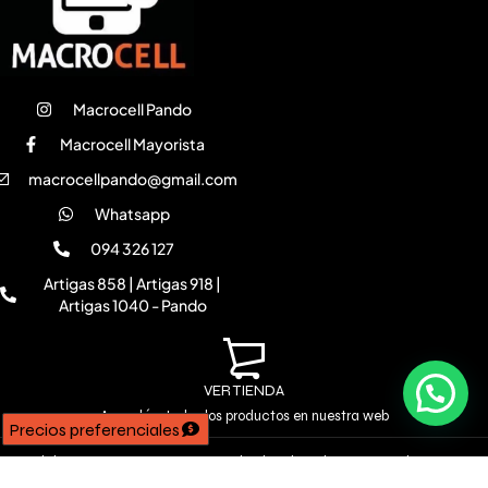
Macrocell Pando
Macrocell Mayorista
macrocellpando@gmail.com
Whatsapp
094 326 127
Artigas 858 | Artigas 918 |
Artigas 1040 - Pando
VER TIENDA
Accedé a todos los productos en nuestra web
Precios preferenciales
Copyright © 2026 MACROCELL. Todos los derechos reservados