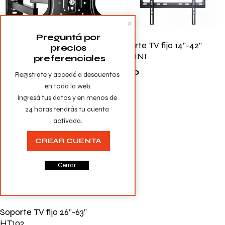
Preguntá por 
Soporte TV movible
Soporte TV fijo 14’’-42’’
precios 
14’’-27’’ cp102
101MINI
preferenciales
$
390
$
590
Registrate y accedé a descuentos 
en toda la web.

Ingresá tus datos y en menos de 
24 horas tendrás tu cuenta 
activada.
CREAR CUENTA
Cerrar
Soporte TV fijo 26’’-63’’
HT102