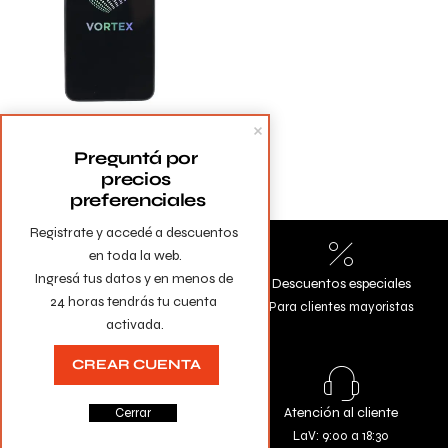
Celular Vortex HD65 Ultra
3gb/ 32gb
Preguntá por 
precios 
preferenciales
Registrate y accedé a descuentos 
en toda la web.

Ingresá tus datos y en menos de 
Envíos a todo el país
Descuentos especiales
24 horas tendrás tu cuenta 
Gratis en compras mayores a
Para clientes mayoristas
activada.
$10.000
CREAR CUENTA
Todas las tarjetas
Atención al cliente
Cerrar
Comprá con la seguridad de
LaV: 9:00 a 18:30