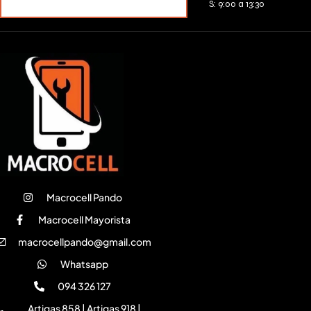
MERCADOPAGO
S: 9:00 a 13:30
Macrocell Pando
Macrocell Mayorista
macrocellpando@gmail.com
Whatsapp
094 326 127
Artigas 858 | Artigas 918 |