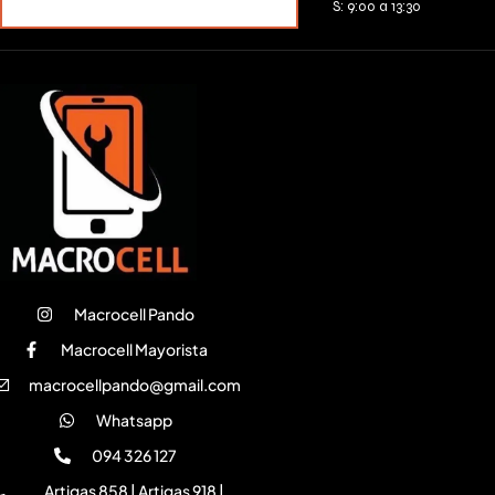
MERCADOPAGO
S: 9:00 a 13:30
Macrocell Pando
Macrocell Mayorista
macrocellpando@gmail.com
Whatsapp
094 326 127
Artigas 858 | Artigas 918 |