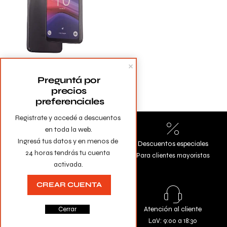
Celular Alcatel 3 3gb/
64gb
Preguntá por 
precios 
preferenciales
Registrate y accedé a descuentos 
en toda la web.

Ingresá tus datos y en menos de 
Envíos a todo el país
Descuentos especiales
24 horas tendrás tu cuenta 
Gratis en compras mayores a
Para clientes mayoristas
activada.
$10.000
CREAR CUENTA
Todas las tarjetas
Atención al cliente
Cerrar
Comprá con la seguridad de
LaV: 9:00 a 18:30