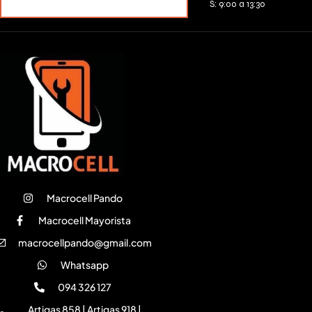
MERCADOPAGO
S: 9:00 a 13:30
Macrocell Pando
Macrocell Mayorista
macrocellpando@gmail.com
Whatsapp
094 326 127
Artigas 858 | Artigas 918 |