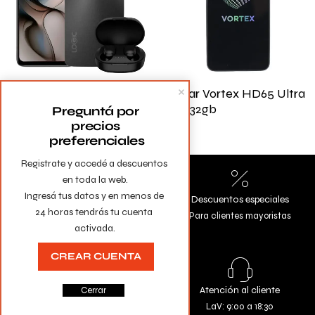
Celular Logic L66f 10+4gb
Celular Vortex HD65 Ultra
Ram 128gb+ Auriculares
3gb/ 32gb
Preguntá por 
precios 
preferenciales
Registrate y accedé a descuentos 
en toda la web.

Ingresá tus datos y en menos de 
Envíos a todo el país
Descuentos especiales
24 horas tendrás tu cuenta 
Gratis en compras mayores a
Para clientes mayoristas
activada.
$10.000
CREAR CUENTA
Todas las tarjetas
Atención al cliente
Cerrar
Comprá con la seguridad de
LaV: 9:00 a 18:30