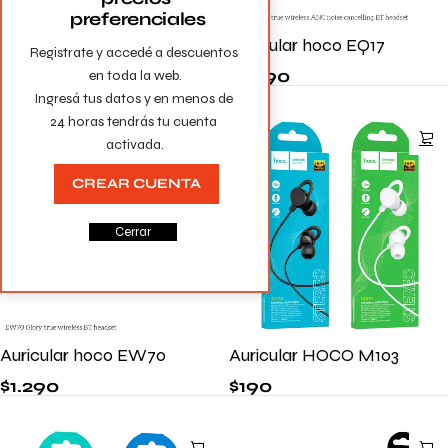
preferenciales
Auricular Mate 70
Auricular hoco EQ17
Registrate y accedé a descuentos 
$
590
$
1.490
en toda la web.

Ingresá tus datos y en menos de 
24 horas tendrás tu cuenta 
activada.
CREAR CUENTA
Cerrar
Auricular hoco EW70
Auricular HOCO M103
$
1.290
$
190