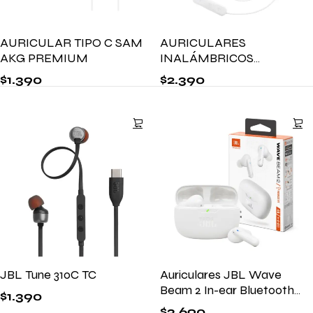
AURICULAR TIPO C SAM
AURICULARES
AKG PREMIUM
INALÁMBRICOS
ENDURANCE RUN 3
$
1.390
$
2.390
WIRELESS
JBL Tune 310C TC
Auriculares JBL Wave
Beam 2 In-ear Bluetooth
$
1.390
ANC
$
3.690