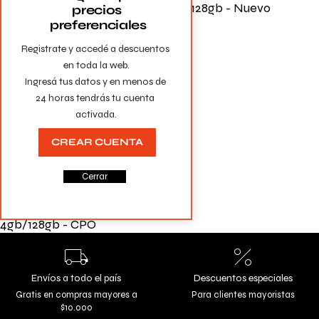
6gb 256gb - CPO
4gb/128gb - Nuevo
precios 
preferenciales
Registrate y accedé a descuentos 
en toda la web.

Ingresá tus datos y en menos de 
24 horas tendrás tu cuenta 
activada.
CREAR CUENTA
Cerrar
Celular iPhone 13 5G
4gb/128gb - CPO
Envíos a todo el país
Descuentos especiales
Gratis en compras mayores a
Para clientes mayoristas
$10.000