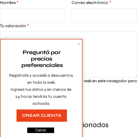
Nombre
*
Correo electrónico
*
Tu valoración
*
Preguntá por 
precios 
preferenciales
Registrate y accedé a descuentos 
Guarda mi nombre, correo electrónico y web en este navegador para
en toda la web.

la próxima vez que comente.
Ingresá tus datos y en menos de 
24 horas tendrás tu cuenta 
activada.
CREAR CUENTA
Productos Relacionados
Cerrar