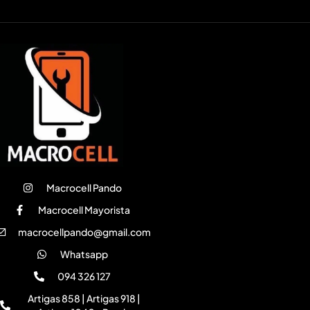
Macrocell Pando
Macrocell Mayorista
macrocellpando@gmail.com
Whatsapp
094 326 127
Artigas 858 | Artigas 918 |