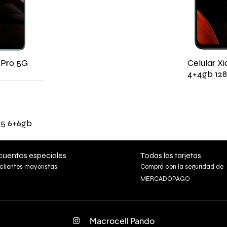
 Pro 5G
Celular X
4+4gb 12
15 6+6gb
uentos especiales
Todas las tarjetas
clientes mayoristas
Comprá con la seguridad de
MERCADOPAGO
Macrocell Pando