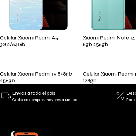
Celular Xiaomi Redmi A5
Xiaomi Redmi Note 14
3Gb/64Gb
8gb 256gb
Celular Xiaomi Redmi 15 8+8gb
Celular Xiaomi Redmi 
256gb
128gb
Envíos a todo el país
Desc
Gratis en compras mayores a $10.000
Para 