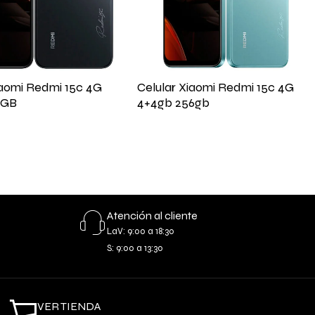
iaomi Redmi 15c 4G
Celular Xiaomi Redmi 15c 4G
8GB
4+4gb 256gb
Atención al cliente
LaV: 9:00 a 18:30
S: 9:00 a 13:30
VER TIENDA