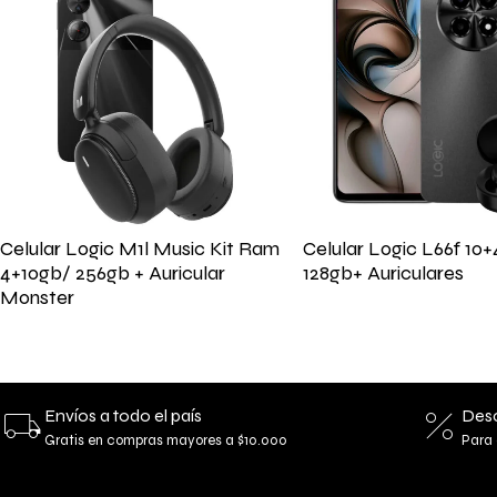
Celular Logic M1l Music Kit Ram
Celular Logic L66f 1
4+10gb/ 256gb + Auricular
128gb+ Auriculares
Monster
Envíos a todo el país
Desc
Gratis en compras mayores a $10.000
Para 