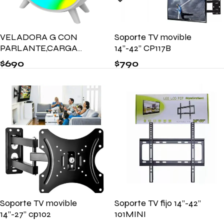
VELADORA G CON
Soporte TV movible
PARLANTE,CARGA
14’’-42’’ CP117B
INALAMBRICA Y LUZ
$
690
$
790
RGB BT-2301
Soporte TV movible
Soporte TV fijo 14’’-42’’
14’’-27’’ cp102
101MINI