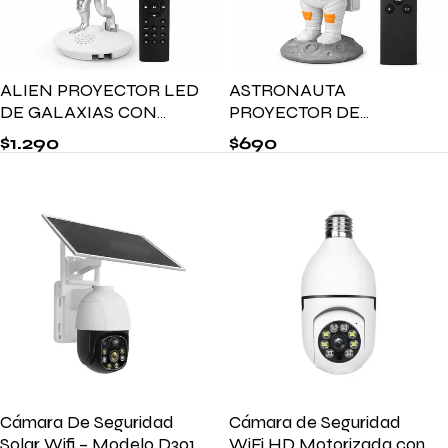
ALIEN PROYECTOR LED
ASTRONAUTA
DE GALAXIAS CON
PROYECTOR DE
PARLANTE BLUETOOTH
ESTRELLAS Y GALAXIA
$
1.290
$
690
CON CONTROL REMOTO
Cámara De Seguridad
Cámara de Seguridad
Solar Wifi – Modelo D301
WiFi HD Motorizada con