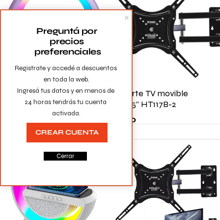
Preguntá por 
precios 
preferenciales
Registrate y accedé a descuentos 
en toda la web.

Ingresá tus datos y en menos de 
PARLANTE CON CARGA
Soporte TV movible
24 horas tendrás tu cuenta 
INALAMBRICA, RELOJ Y
19’’-55’’ HT117B-2
activada.
LUZ RGB Q18
$
1.190
$
890
CREAR CUENTA
Cerrar