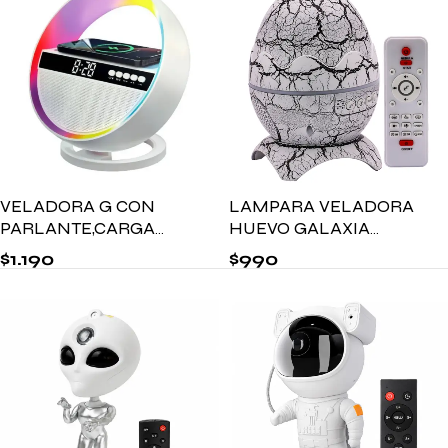
VELADORA G CON
LAMPARA VELADORA
PARLANTE,CARGA
HUEVO GALAXIA
INALAMBRICA Y LUZ
16X15CM
$
1.190
$
990
RGB XM-G5