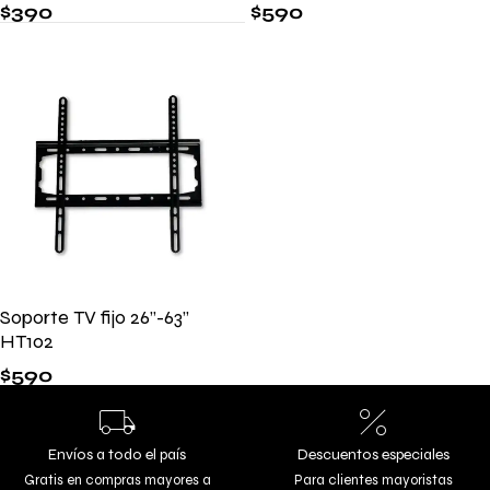
$
390
$
590
Soporte TV fijo 26’’-63’’
HT102
$
590
Envíos a todo el país
Descuentos especiales
Gratis en compras mayores a
Para clientes mayoristas