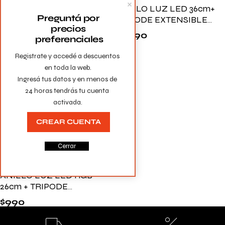
ANILLO LUZ LED RGB
ANILLO LUZ LED 36cm+
Preguntá por 
26cm + TRIPODE
TRIPODE EXTENSIBLE
precios 
EXTENSIBLE 1.2MTS
1.7MTS
$
790
$
2.890
preferenciales
Registrate y accedé a descuentos 
en toda la web.

Ingresá tus datos y en menos de 
24 horas tendrás tu cuenta 
activada.
CREAR CUENTA
Cerrar
ANILLO LUZ LED RGB
26cm + TRIPODE
EXTENSIBLE 1.7MTS
$
990