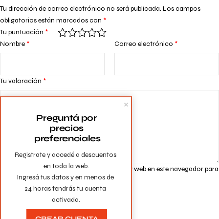
Tu dirección de correo electrónico no será publicada.
Los campos
obligatorios están marcados con
*
Tu puntuación
*
Nombre
*
Correo electrónico
*
Tu valoración
*
Preguntá por 
precios 
preferenciales
Registrate y accedé a descuentos 
en toda la web.

Guarda mi nombre, correo electrónico y web en este navegador para
Ingresá tus datos y en menos de 
la próxima vez que comente.
24 horas tendrás tu cuenta 
activada.
CREAR CUENTA