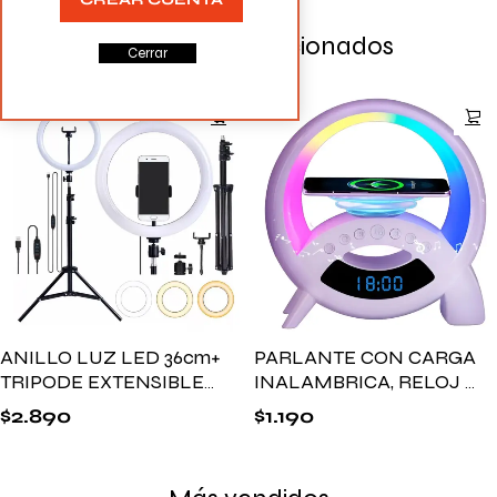
Productos Relacionados
Cerrar
ANILLO LUZ LED 36cm+
PARLANTE CON CARGA
TRIPODE EXTENSIBLE
INALAMBRICA, RELOJ Y
1.7MTS
LUZ RGB Q18
$
2.890
$
1.190