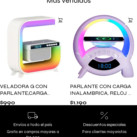
Más vendidos
VELADORA G CON
PARLANTE CON CARGA
PARLANTE,CARGA
INALAMBRICA, RELOJ Y
INALAMBRICA Y LUZ
LUZ RGB Q18
$
990
$
1.190
RGB G3
Envíos a todo el país
Descuentos especiales
Gratis en compras mayores a
Para clientes mayoristas