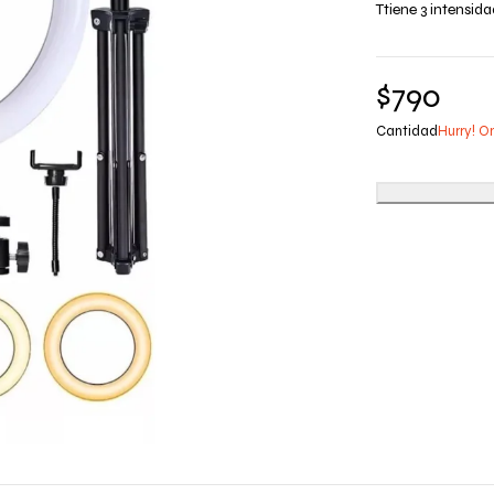
Ttiene 3 intensida
$
790
Cantidad
Hurry! On