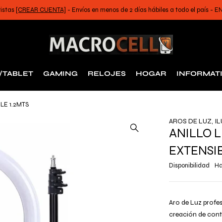
ristas
[CREAR CUENTA]
- Envíos en menos de 2 días hábiles a todo el país -
/TABLET
GAMING
RELOJES
HOGAR
INFORMAT
LE 1.2MTS
AROS DE LUZ
,
I
ANILLO L
EXTENSIB
Disponibilidad
Ha
Aro de Luz profes
creación de cont