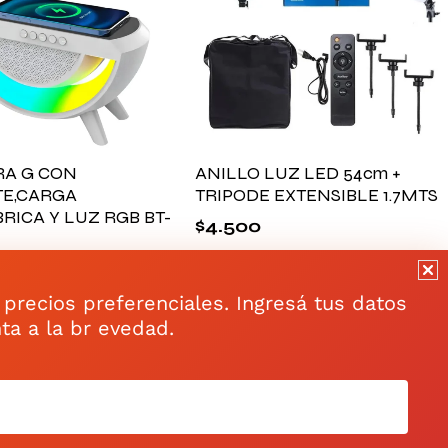
A G CON
ANILLO LUZ LED 54cm +
E,CARGA
TRIPODE EXTENSIBLE 1.7MTS
RICA Y LUZ RGB BT-
$
4.500
 precios preferenciales. Ingresá tus datos
Atención al cliente
ta a la br evedad.
LaV: 9:00 a 18:30
S: 9:00 a 13:30
VER TIENDA