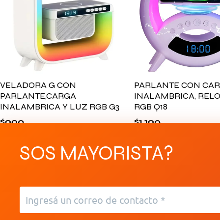
VELADORA G CON
PARLANTE CON CA
PARLANTE,CARGA
INALAMBRICA, RELO
INALAMBRICA Y LUZ RGB G3
RGB Q18
$
990
$
1.190
SOS MAYORISTA?
Envíos a todo el país
Desc
Gratis en compras mayores a $10.000
Para 