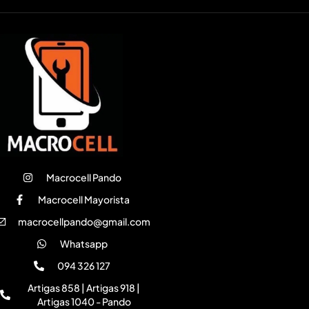
Macrocell Pando
Macrocell Mayorista
macrocellpando@gmail.com
Whatsapp
094 326 127
Artigas 858 | Artigas 918 |
Artigas 1040 - Pando