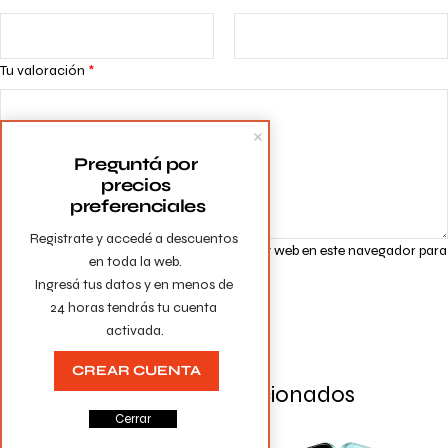
Tu valoración
*
Preguntá por 
precios 
preferenciales
Registrate y accedé a descuentos 
Guarda mi nombre, correo electrónico y web en este navegador para
en toda la web.

la próxima vez que comente.
Ingresá tus datos y en menos de 
24 horas tendrás tu cuenta 
activada.
CREAR CUENTA
Productos Relacionados
Cerrar