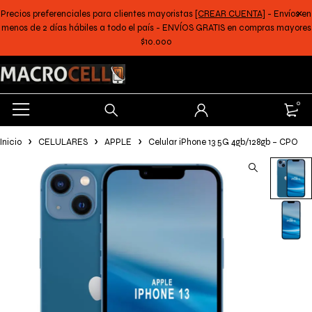
Precios preferenciales para clientes mayoristas
[CREAR CUENTA]
- Envíos en
menos de 2 días hábiles a todo el país - ENVÍOS GRATIS en compras mayores
$10.000
0
Inicio
CELULARES
APPLE
Celular iPhone 13 5G 4gb/128gb – CPO