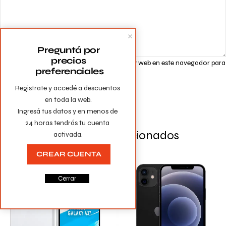
Preguntá por 
precios 
Guarda mi nombre, correo electrónico y web en este navegador para
preferenciales
la próxima vez que comente.
Registrate y accedé a descuentos 
en toda la web.

Ingresá tus datos y en menos de 
24 horas tendrás tu cuenta 
Productos Relacionados
activada.
CREAR CUENTA
Cerrar