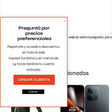
Preguntá por 
precios 
Guarda mi nombre, correo electrónico y web en este navegador para
preferenciales
la próxima vez que comente.
Registrate y accedé a descuentos 
en toda la web.

Ingresá tus datos y en menos de 
24 horas tendrás tu cuenta 
activada.
Productos Relacionados
CREAR CUENTA
Cerrar