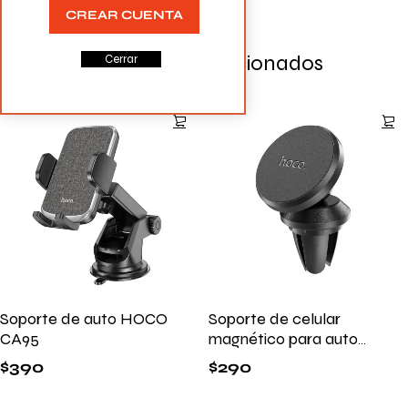
CREAR CUENTA
Productos Relacionados
Cerrar
Soporte de auto HOCO
Soporte de celular
CA95
magnético para auto
HOCO CA81
$
390
$
290