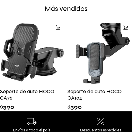
Más vendidos
Soporte de auto HOCO
Soporte de auto HOCO
CA76
CA104
$
390
$
390
Envíos a todo el país
Descuentos especiales