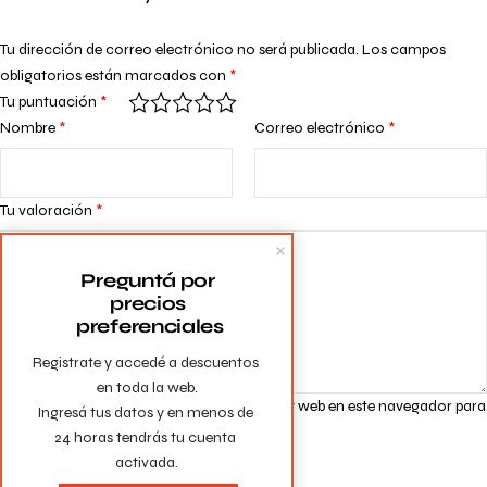
Tu dirección de correo electrónico no será publicada.
Los campos
obligatorios están marcados con
*
Tu puntuación
*
Nombre
*
Correo electrónico
*
Tu valoración
*
Preguntá por 
precios 
preferenciales
Registrate y accedé a descuentos 
en toda la web.

Guarda mi nombre, correo electrónico y web en este navegador para
Ingresá tus datos y en menos de 
la próxima vez que comente.
24 horas tendrás tu cuenta 
activada.