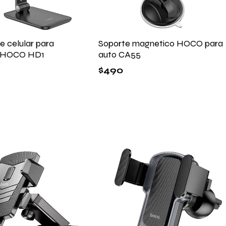
e celular para
Soporte magnetico HOCO para
io HOCO HD1
auto CA55
$
490