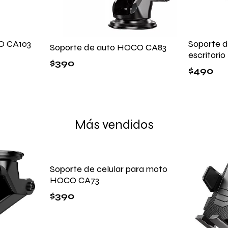
O CA103
Soporte d
Soporte de auto HOCO CA83
escritor
$
390
$
490
Más vendidos
Soporte de celular para moto
HOCO CA73
$
390