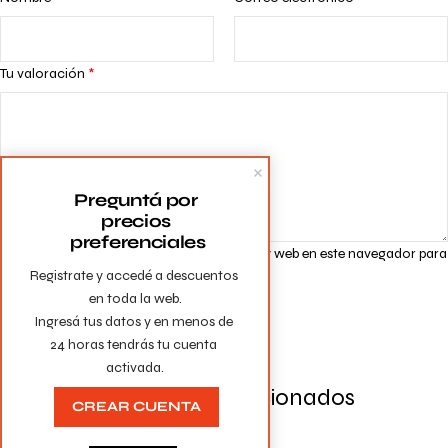
Tu valoración
*
Preguntá por 
precios 
preferenciales
Guarda mi nombre, correo electrónico y web en este navegador para
Registrate y accedé a descuentos 
la próxima vez que comente.
en toda la web.

Ingresá tus datos y en menos de 
24 horas tendrás tu cuenta 
activada.
Productos Relacionados
CREAR CUENTA