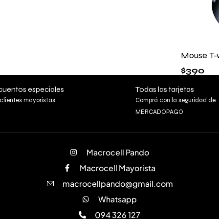
Mouse T-
$
390
uentos especiales
Todas las tarjetas
clientes mayoristas
Comprá con la seguridad de
MERCADOPAGO
Macrocell Pando
Macrocell Mayorista
macrocellpando@gmail.com
Whatsapp
094 326 127