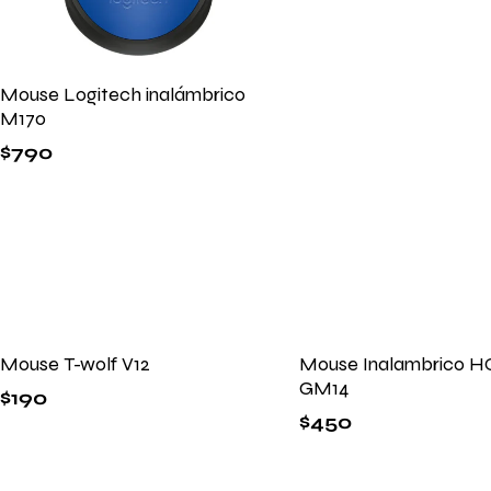
Mouse Logitech inalámbrico
M170
$
790
Mouse T-wolf V12
Mouse Inalambrico 
GM14
$
190
$
450