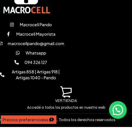
Macrocell Pando
Macrocell Mayorista
macrocellpando@gmail.com
Whatsapp
094 326 127
Artigas 858 | Artigas 918 |
Artigas 1040 - Pando
VER TIENDA
Accedé a todos los productos en nuestra web
Precios preferenciales
Copyright © 2026 MACROCELL. Todos los derechos reservados