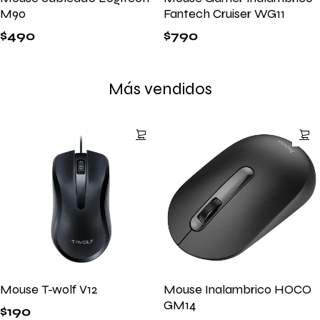
M90
Fantech Cruiser WG11
$
490
$
790
Más vendidos
Mouse T-wolf V12
Mouse Inalambrico HOCO
GM14
$
190