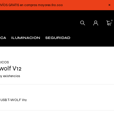
 ENVÍOS GRATIS en compras mayores $10.000
0
ICA
ILUMINACION
SEGURIDAD
RICOS
wolf V12
y existencias
 USB T-WOLF V12