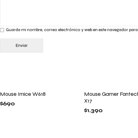
Guarda mi nombre, correo electrónico y web en este navegador para
Mouse Imice W618
Mouse Gamer Fantech
X17
$
690
$
1.390