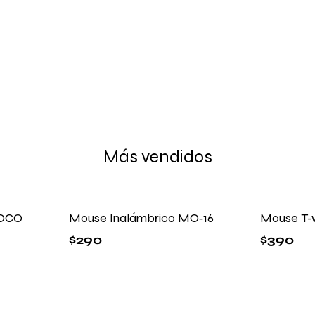
Más vendidos
HOCO
Mouse Inalámbrico MO‑16
Mouse T-
$
290
$
390