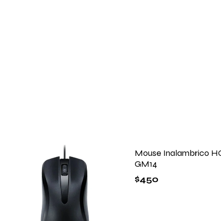
Mouse Inalambrico 
GM14
$
450