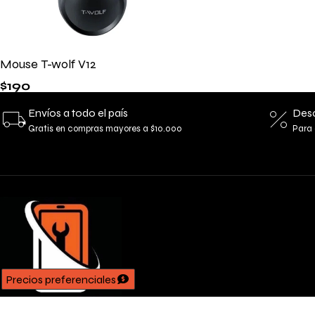
Mouse T-wolf V12
$
190
Envíos a todo el país
Desc
Gratis en compras mayores a $10.000
Para 
Precios preferenciales