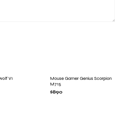
olf V1
Mouse Gamer Genius Scorpion
M715
$
890