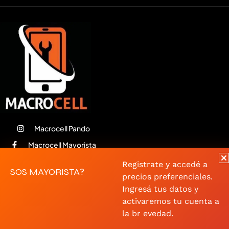
Macrocell Pando
Macrocell Mayorista
macrocellpando@gmail.com
Registrate y accedé a
SOS MAYORISTA?
precios preferenciales.
Whatsapp
Ingresá tus datos y
094 326 127
activaremos tu cuenta a
Artigas 858 | Artigas 918 |
la br evedad.
Artigas 1040 - Pando