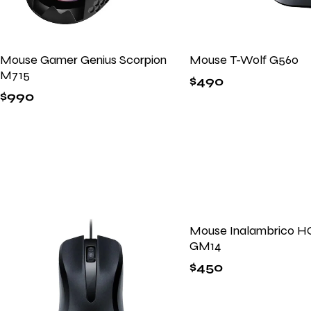
Mouse Gamer Genius Scorpion
Mouse T-Wolf G560
M715
$
490
$
990
Mouse Inalambrico 
GM14
$
450