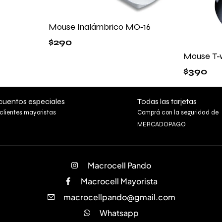
Mouse Inalámbrico MO‑16
$
290
Mouse T-
$
390
uentos especiales
Todas las tarjetas
clientes mayoristas
Comprá con la seguridad de
MERCADOPAGO
Macrocell Pando
Macrocell Mayorista
macrocellpando@gmail.com
Whatsapp