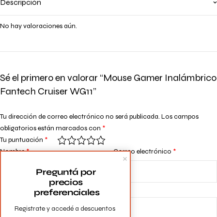
Descripción
No hay valoraciones aún.
Sé el primero en valorar “Mouse Gamer Inalámbrico
Fantech Cruiser WG11”
Tu dirección de correo electrónico no será publicada.
Los campos
obligatorios están marcados con
*
Tu puntuación
*
Nombre
*
Correo electrónico
*
Preguntá por 
precios 
Tu valoración
*
preferenciales
Registrate y accedé a descuentos 