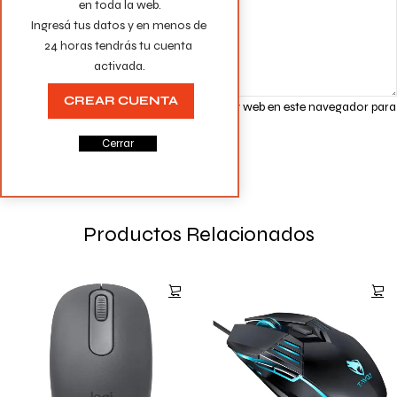
en toda la web.

Ingresá tus datos y en menos de 
24 horas tendrás tu cuenta 
activada.
CREAR CUENTA
Guarda mi nombre, correo electrónico y web en este navegador para
la próxima vez que comente.
Cerrar
Productos Relacionados