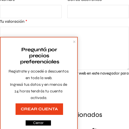
Tu valoración
*
Preguntá por 
precios 
preferenciales
Registrate y accedé a descuentos 
Guarda mi nombre, correo electrónico y web en este navegador para
en toda la web.

la próxima vez que comente.
Ingresá tus datos y en menos de 
24 horas tendrás tu cuenta 
activada.
CREAR CUENTA
Productos Relacionados
Cerrar