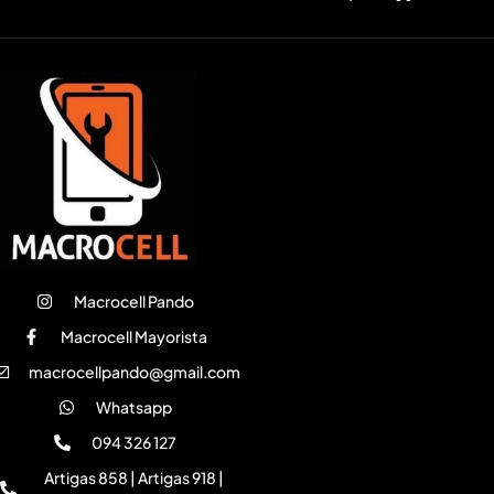
Macrocell Pando
Macrocell Mayorista
macrocellpando@gmail.com
Whatsapp
094 326 127
Artigas 858 | Artigas 918 |