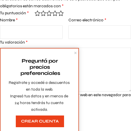
obligatorios están marcados con
*
Tu puntuación
*
Nombre
*
Correo electrónico
*
Tu valoración
*
Preguntá por 
precios 
preferenciales
Registrate y accedé a descuentos 
en toda la web.

Guarda mi nombre, correo electrónico y web en este navegador para
Ingresá tus datos y en menos de 
la próxima vez que comente.
24 horas tendrás tu cuenta 
activada.
CREAR CUENTA