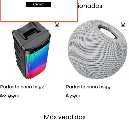
Productos Relacionados
Cerrar
Parlante hoco bs52
Parlante hoco bs45
$
2.990
$
790
Más vendidos