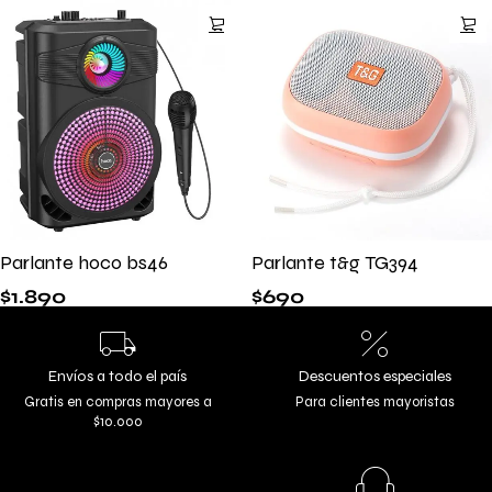
Parlante hoco bs46
Parlante t&g TG394
$
1.890
$
690
Envíos a todo el país
Descuentos especiales
Gratis en compras mayores a
Para clientes mayoristas
$10.000