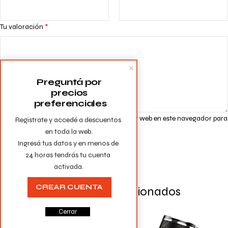
Tu valoración
*
Preguntá por 
precios 
preferenciales
Guarda mi nombre, correo electrónico y web en este navegador para
Registrate y accedé a descuentos 
la próxima vez que comente.
en toda la web.

Ingresá tus datos y en menos de 
24 horas tendrás tu cuenta 
activada.
CREAR CUENTA
Productos Relacionados
Cerrar