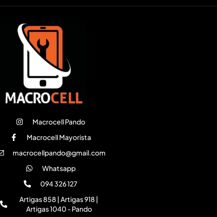
Macrocell Pando
Macrocell Mayorista
macrocellpando@gmail.com
Whatsapp
094 326 127
Artigas 858 | Artigas 918 |
Artigas 1040 - Pando