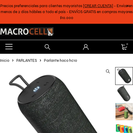
Precios preferenciales para clientes mayoristas
[CREAR CUENTA]
- Envíos en
menos de 2 días hábiles a todo el país - ENVÍOS GRATIS en compras mayores
$10.000
0
Inicio
PARLANTES
Parlante hoco hc10