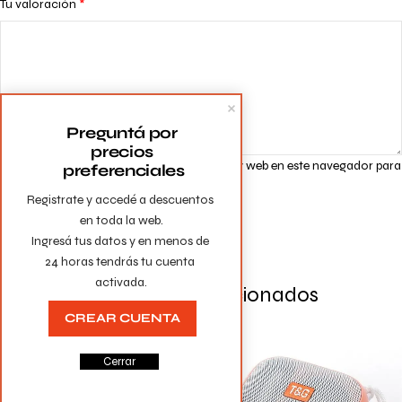
Tu valoración
*
Preguntá por 
precios 
Guarda mi nombre, correo electrónico y web en este navegador para
preferenciales
la próxima vez que comente.
Registrate y accedé a descuentos 
en toda la web.

Ingresá tus datos y en menos de 
24 horas tendrás tu cuenta 
activada.
Productos Relacionados
CREAR CUENTA
Cerrar