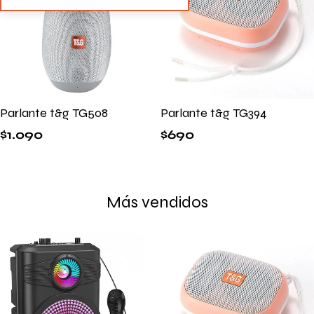
Parlante t&g TG508
Parlante t&g TG394
$
1.090
$
690
Más vendidos