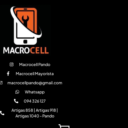
Macrocell Pando
Macrocell Mayorista
macrocellpando@gmail.com
Whatsapp
094 326 127
Artigas 858 | Artigas 918 |
Artigas 1040 - Pando