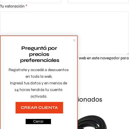
Tu valoración
*
Preguntá por 
precios 
Guarda mi nombre, correo electrónico y web en este navegador para
preferenciales
la próxima vez que comente.
Registrate y accedé a descuentos 
en toda la web.

Ingresá tus datos y en menos de 
24 horas tendrás tu cuenta 
activada.
Productos Relacionados
CREAR CUENTA
Cerrar