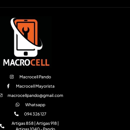
Macrocell Pando
Macrocell Mayorista
macrocellpando@gmail.com
Whatsapp
094 326 127
Artigas 858 | Artigas 918 |
Artigas 1040 - Pando