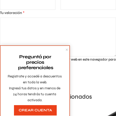
Tu valoración
*
Preguntá por 
Guarda mi nombre, correo electrónico y web en este navegador para
precios 
la próxima vez que comente.
preferenciales
Registrate y accedé a descuentos 
en toda la web.

Ingresá tus datos y en menos de 
24 horas tendrás tu cuenta 
Productos Relacionados
activada.
CREAR CUENTA