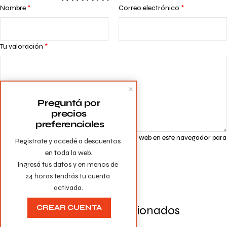
Nombre
*
Correo electrónico
*
Tu valoración
*
Preguntá por 
precios 
preferenciales
Guarda mi nombre, correo electrónico y web en este navegador para
Registrate y accedé a descuentos 
la próxima vez que comente.
en toda la web.

Ingresá tus datos y en menos de 
24 horas tendrás tu cuenta 
activada.
Productos Relacionados
CREAR CUENTA