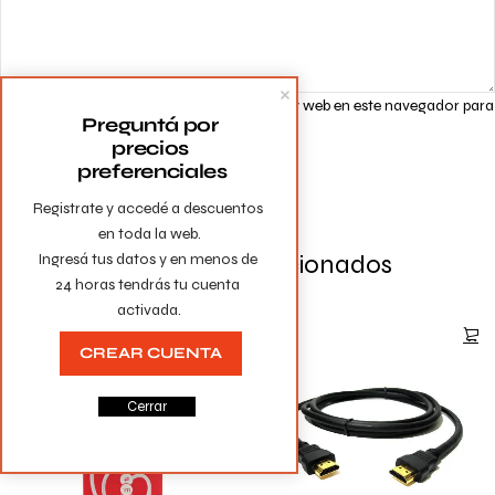
Guarda mi nombre, correo electrónico y web en este navegador para
Preguntá por 
la próxima vez que comente.
precios 
preferenciales
Registrate y accedé a descuentos 
en toda la web.

Productos Relacionados
Ingresá tus datos y en menos de 
24 horas tendrás tu cuenta 
activada.
CREAR CUENTA
Cerrar