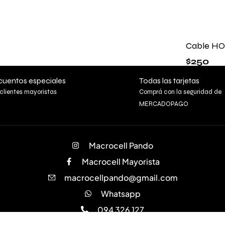
Cable HO
$
250
uentos especiales
Todas las tarjetas
clientes mayoristas
Comprá con la seguridad de
MERCADOPAGO
Macrocell Pando
Macrocell Mayorista
macrocellpando@gmail.com
Whatsapp
094 326 127