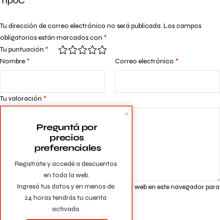
TipoC”
Tu dirección de correo electrónico no será publicada.
Los campos
obligatorios están marcados con
*
Tu puntuación
*
Nombre
*
Correo electrónico
*
Tu valoración
*
Preguntá por 
precios 
preferenciales
Registrate y accedé a descuentos 
en toda la web.

Ingresá tus datos y en menos de 
Guarda mi nombre, correo electrónico y web en este navegador para
24 horas tendrás tu cuenta 
la próxima vez que comente.
activada.