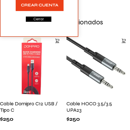
CREAR CUENTA
Cerrar
Productos Relacionados
Cable Domipro C12 USB /
Cable HOCO 3.5/3.5
Tipo C
UPA23
$
250
$
250