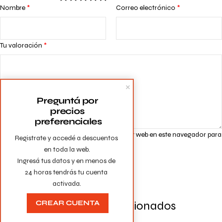
Nombre
*
Correo electrónico
*
Tu valoración
*
Preguntá por 
precios 
preferenciales
Guarda mi nombre, correo electrónico y web en este navegador para
Registrate y accedé a descuentos 
la próxima vez que comente.
en toda la web.

Ingresá tus datos y en menos de 
24 horas tendrás tu cuenta 
activada.
Productos Relacionados
CREAR CUENTA