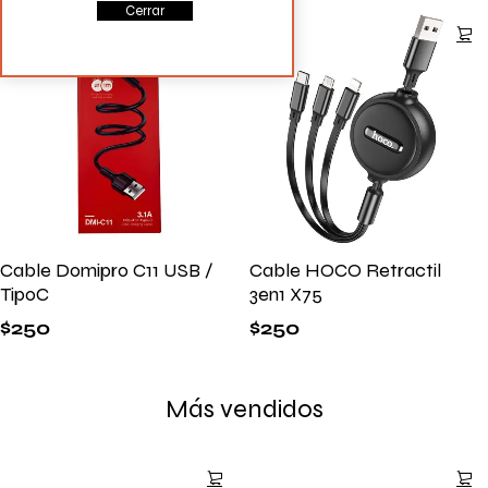
Cerrar
Cable Domipro C11 USB /
Cable HOCO Retractil
TipoC
3en1 X75
$
250
$
250
Más vendidos