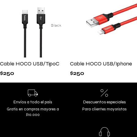
Cable HOCO USB/TipoC
Cable HOCO USB/Iphone
$
250
$
250
Envíos a todo el país
Descuentos especiales
Gratis en compras mayores a
Para clientes mayoristas
$10.000