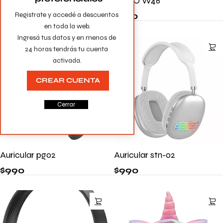
HOCO W46
$
799
Registrate y accedé a descuentos 
$
890
en toda la web.

Ingresá tus datos y en menos de 
24 horas tendrás tu cuenta 
activada.
CREAR CUENTA
Cerrar
Auricular pg02
Auricular stn-02
$
990
$
990