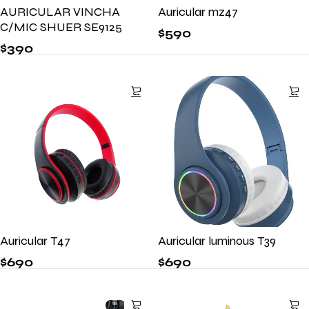
AURICULAR VINCHA
Auricular mz47
C/MIC SHUER SE9125
$
590
$
390
Auricular T47
Auricular luminous T39
$
690
$
690