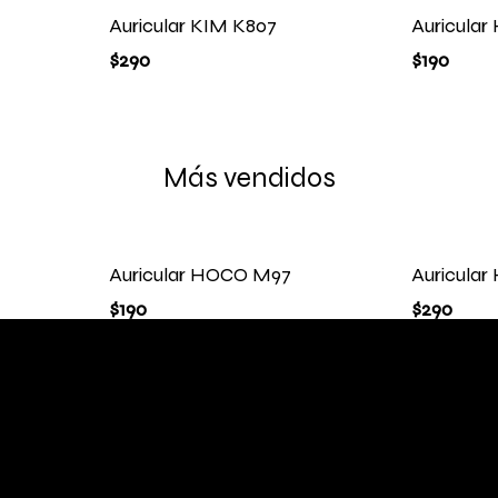
Auricular KIM K807
Auricula
$
290
$
190
Más vendidos
Auricular HOCO M97
Auricula
$
190
$
290