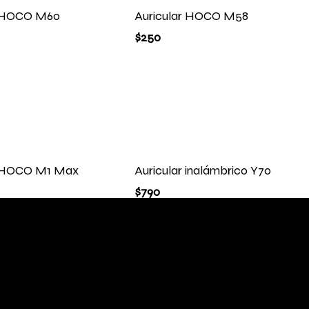
r HOCO M60
Auricular HOCO M58
$
250
r HOCO M1 Max
Auricular inalámbrico Y70
$
790