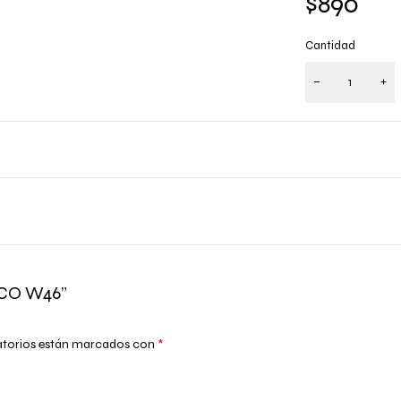
$
890
Cantidad
OCO W46”
atorios están marcados con
*