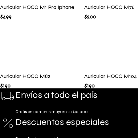
Auricular HOCO M1 Pro Iphone
Auricular HOCO M76
$
499
$
200
Auricular HOCO M82
Auricular HOCO M104
$
190
$
190
Envíos a todo el país
Gratis en compras mayores a $10.000
Descuentos especiales