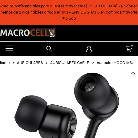
Precios preferenciales para clientes mayoristas
[CREAR CUENTA]
- Envíos en
menos de 2 días hábiles a todo el país - ENVÍOS GRATIS en compras mayores
$10.000
0
Inicio
AURICULARES
AURICULARES CABLE
Auricular HOCO M82