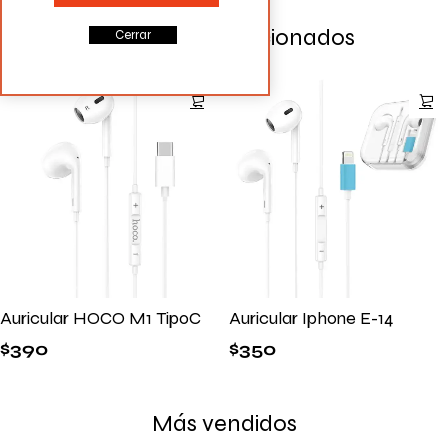
Productos Relacionados
Cerrar
Auricular HOCO M1 TipoC
Auricular Iphone E-14
$
390
$
350
Más vendidos