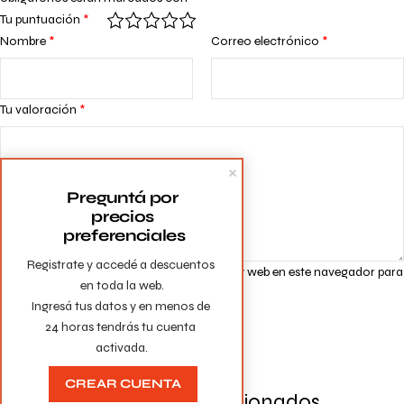
Tu puntuación
*
Nombre
*
Correo electrónico
*
Tu valoración
*
Preguntá por 
precios 
preferenciales
Registrate y accedé a descuentos 
Guarda mi nombre, correo electrónico y web en este navegador para
en toda la web.

la próxima vez que comente.
Ingresá tus datos y en menos de 
24 horas tendrás tu cuenta 
activada.
CREAR CUENTA
Productos Relacionados