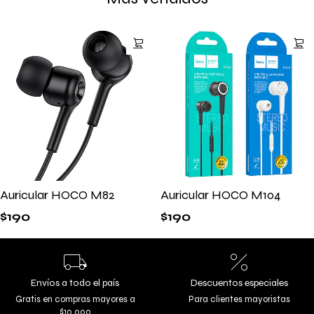
Auricular HOCO M82
Auricular HOCO M104
$
190
$
190
Envíos a todo el país
Descuentos especiales
Gratis en compras mayores a
Para clientes mayoristas
$10.000