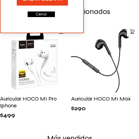
Productos Relacionados
Cerrar
Auricular HOCO M1 Pro
Auricular HOCO M1 Max
Iphone
$
290
$
499
Más vendidos