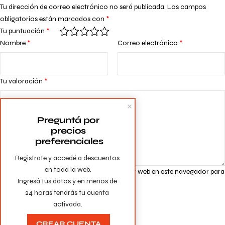
Tu dirección de correo electrónico no será publicada.
Los campos
obligatorios están marcados con
*
Tu puntuación
*
Nombre
*
Correo electrónico
*
Tu valoración
*
Preguntá por 
precios 
preferenciales
Registrate y accedé a descuentos 
en toda la web.

Guarda mi nombre, correo electrónico y web en este navegador para
Ingresá tus datos y en menos de 
la próxima vez que comente.
24 horas tendrás tu cuenta 
activada.
CREAR CUENTA