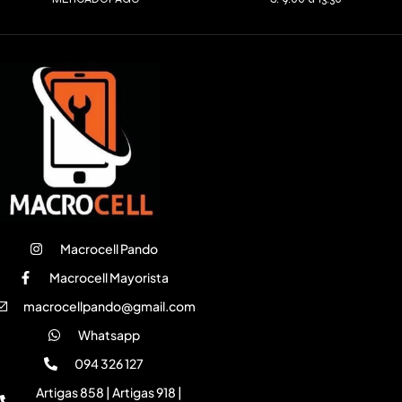
Macrocell Pando
Macrocell Mayorista
macrocellpando@gmail.com
Whatsapp
094 326 127
Artigas 858 | Artigas 918 |