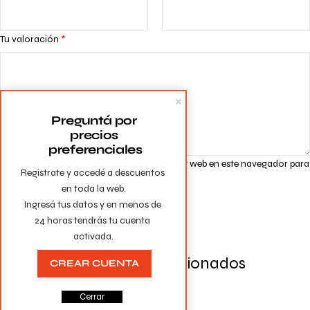
Tu valoración
*
Preguntá por 
precios 
preferenciales
Guarda mi nombre, correo electrónico y web en este navegador para
Registrate y accedé a descuentos 
la próxima vez que comente.
en toda la web.

Ingresá tus datos y en menos de 
24 horas tendrás tu cuenta 
activada.
Productos Relacionados
CREAR CUENTA
Cerrar