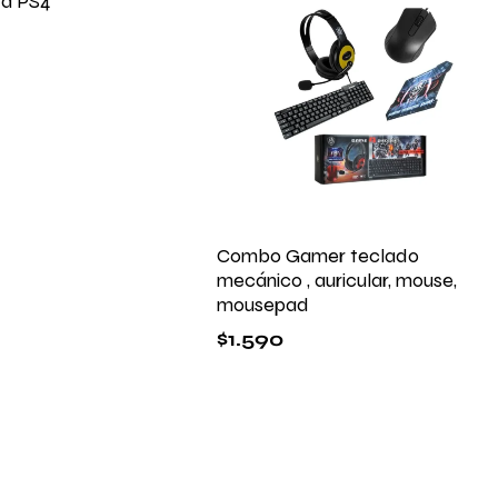
ta PS4
Combo Gamer teclado
mecánico , auricular, mouse,
mousepad
$
1.590