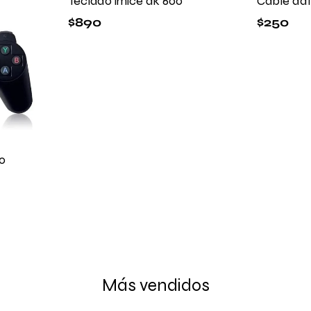
Teclado imice ak 600
Cable da
$
890
$
250
o
Más vendidos