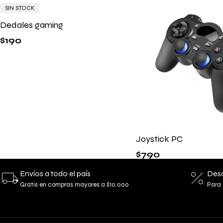
SIN STOCK
Dedales gaming
$
190
Joystick PC
$
790
Envíos a todo el país
Desc
Gratis en compras mayores a $10.000
Para 