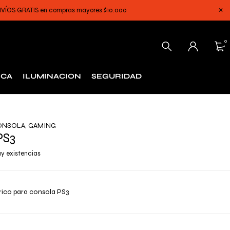
 ENVÍOS GRATIS en compras mayores $10.000
0
ICA
ILUMINACION
SEGURIDAD
ONSOLA
,
GAMING
PS3
y existencias
rico para consola PS3