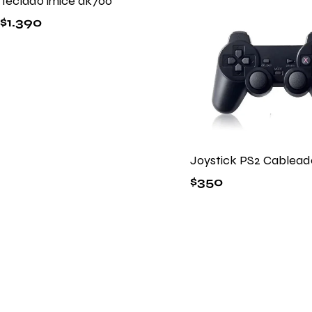
Teclado imice ak700
$
1.390
Joystick PS2 Cablead
$
350