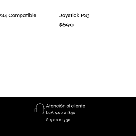
PS4 Compatible
Joystick PS3
$
690
Atención al cliente
LaV: 9:00 a 18:30
S: 9:00 a 13:30