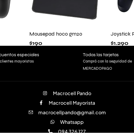
Mousepad hoco gm20
Joystick 
$
190
$
1.290
uentos especiales
Todas las tarjetas
clientes mayoristas
Comprá con la seguridad de
MERCADOPAGO
Macrocell Pando
Macrocell Mayorista
macrocellpando@gmail.com
Whatsapp
094 326 127