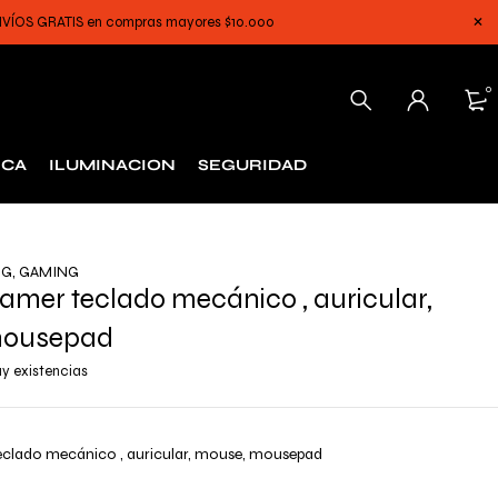
 ENVÍOS GRATIS en compras mayores $10.000
0
ICA
ILUMINACION
SEGURIDAD
NG
,
GAMING
mer teclado mecánico , auricular,
mousepad
y existencias
lado mecánico , auricular, mouse, mousepad