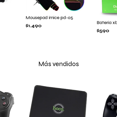
Mousepad imice pd-05
Bateria x
$
1.490
$
590
Más vendidos