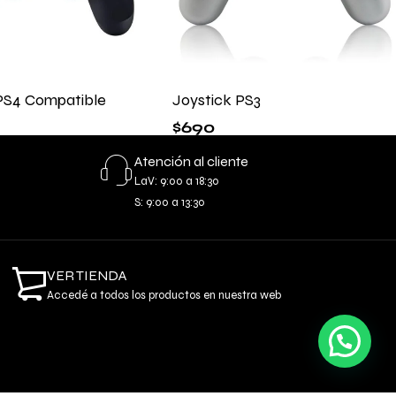
PS4 Compatible
Joystick PS3
$
690
Atención al cliente
LaV: 9:00 a 18:30
S: 9:00 a 13:30
VER TIENDA
Accedé a todos los productos en nuestra web
Necesitas ayuda o información