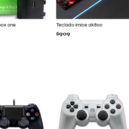
box one
Teclado imice ak800
$
909