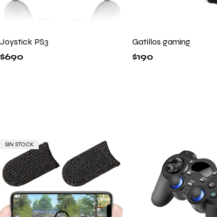
Joystick PS3
Gatillos gaming
$
690
$
190
SIN STOCK