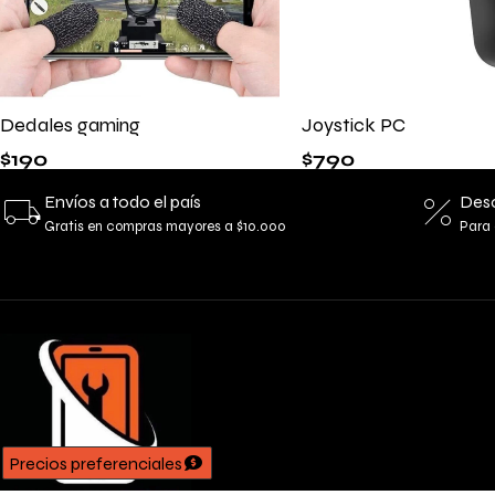
Dedales gaming
Joystick PC
$
190
$
790
Envíos a todo el país
Desc
Gratis en compras mayores a $10.000
Para 
Precios preferenciales