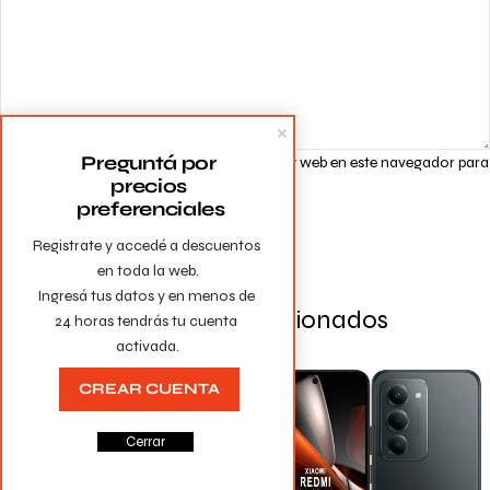
Preguntá por 
Guarda mi nombre, correo electrónico y web en este navegador para
precios 
la próxima vez que comente.
preferenciales
Registrate y accedé a descuentos 
en toda la web.

Ingresá tus datos y en menos de 
Productos Relacionados
24 horas tendrás tu cuenta 
activada.
CREAR CUENTA
Cerrar