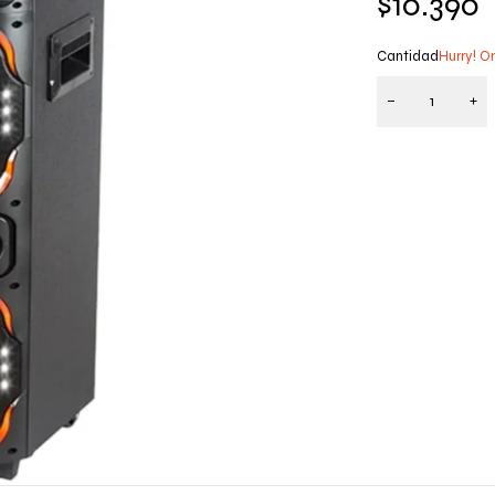
$
10.390
Cantidad
Hurry! On