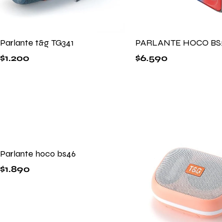
Parlante t&g TG341
PARLANTE HOCO BS
$
1.200
$
6.590
Parlante hoco bs46
$
1.890