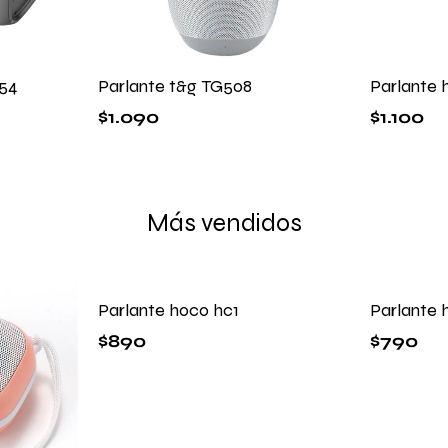
54
Parlante t&g TG508
Parlante 
$
1.090
$
1.100
Más vendidos
Parlante hoco hc1
Parlante 
$
890
$
790