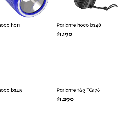
hoco hc11
Parlante hoco bs48
$
1.190
hoco bs45
Parlante t&g TG176
$
1.290