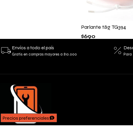
Parlante t&g TG394
$
690
Envíos a todo el país
Desc
Gratis en compras mayores a $10.000
Para 
Precios preferenciales