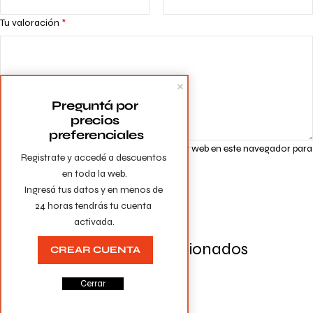
Tu valoración
*
Preguntá por 
precios 
preferenciales
Guarda mi nombre, correo electrónico y web en este navegador para
Registrate y accedé a descuentos 
la próxima vez que comente.
en toda la web.

Ingresá tus datos y en menos de 
24 horas tendrás tu cuenta 
activada.
Productos Relacionados
CREAR CUENTA
Cerrar