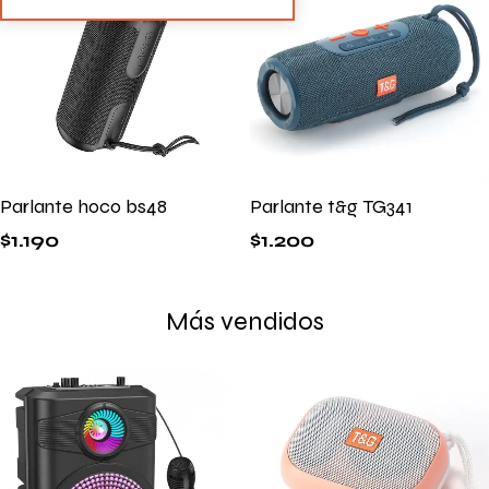
Parlante hoco bs48
Parlante t&g TG341
$
1.190
$
1.200
Más vendidos