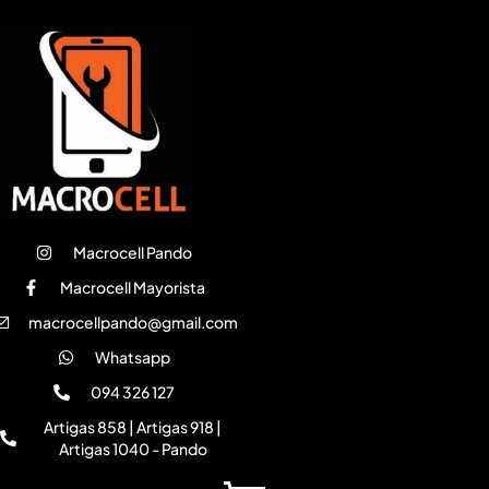
Macrocell Pando
Macrocell Mayorista
macrocellpando@gmail.com
Whatsapp
094 326 127
Artigas 858 | Artigas 918 |
Artigas 1040 - Pando